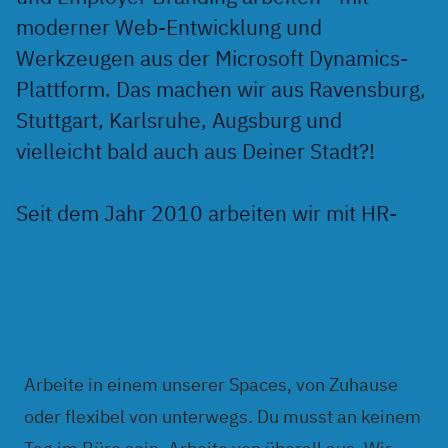
moderner Web-Entwicklung und
Werkzeugen aus der Microsoft Dynamics-
Plattform. Das machen wir aus Ravensburg,
Stuttgart, Karlsruhe, Augsburg und
vielleicht bald auch aus Deiner Stadt?!
inriva Vorteile
Seit dem Jahr 2010 arbeiten wir mit HR-
Abteilungen und unseren Partnern
zusammen damit Unternehmen die
perfekte Verstärkung für ihr Team und
100% Remote
Talente wie Du ihren Traumjob finden. Du
hast das Zeug uns dabei zu unterstützen?
Arbeite in einem unserer Spaces, von Zuhause
Wir freuen uns auf Deine Bewerbung!
oder flexibel von unterwegs. Du musst an keinem