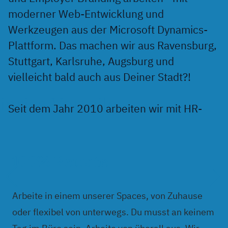
moderner Web-Entwicklung und
Werkzeugen aus der Microsoft Dynamics-
Plattform. Das machen wir aus Ravensburg,
Stuttgart, Karlsruhe, Augsburg und
vielleicht bald auch aus Deiner Stadt?!
inriva Vorteile
Seit dem Jahr 2010 arbeiten wir mit HR-
Abteilungen und unseren Partnern
zusammen damit Unternehmen die
perfekte Verstärkung für ihr Team und
100% Remote
Talente wie Du ihren Traumjob finden. Du
hast das Zeug uns dabei zu unterstützen?
Arbeite in einem unserer Spaces, von Zuhause
Wir freuen uns auf Deine Bewerbung!
oder flexibel von unterwegs. Du musst an keinem